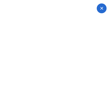
登录平台
✕
标签云列表
按标签聚合浏览相关文章
《封神第一部》票房口碑两极分化讨论