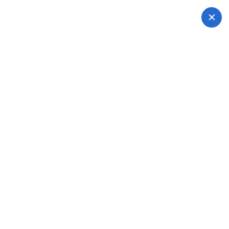
✕
站
资讯中心
联系我们
登录平台