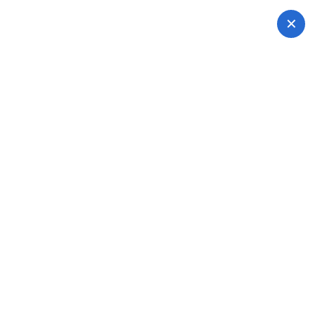
✕
站
资讯中心
联系我们
登录平台