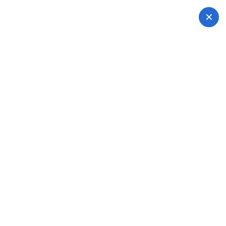
✕
站
资讯中心
联系我们
登录平台
显著上涨
足球盘口网站
专业 · 信赖 · 安全
立即注册